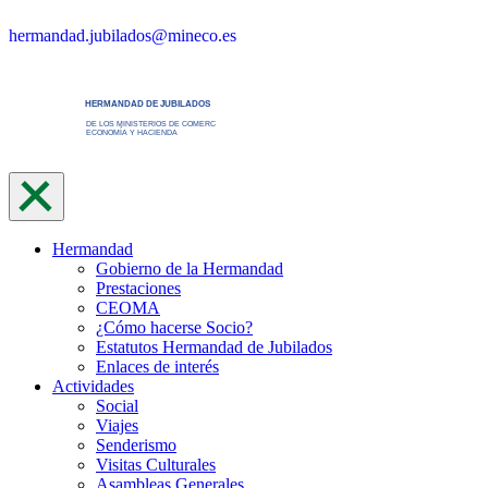
Saltar
hermandad.jubilados@mineco.es
al
contenido
Hermandad
Gobierno de la Hermandad
Prestaciones
CEOMA
¿Cómo hacerse Socio?
Estatutos Hermandad de Jubilados
Enlaces de interés
Actividades
Social
Viajes
Senderismo
Visitas Culturales
Asambleas Generales