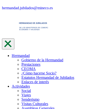
Saltar
hermandad.jubilados@mineco.es
al
contenido
Hermandad
Gobierno de la Hermandad
Prestaciones
CEOMA
¿Cómo hacerse Socio?
Estatutos Hermandad de Jubilados
Enlaces de interés
Actividades
Social
Viajes
Senderismo
Visitas Culturales
Asambleas Generales