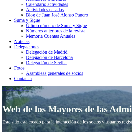
Calendario actividades
Actividades pasadas
Blog de Juan José Alonso Panero
Suma y Sigue
Último número de Suma y Sigue
Números anteriores de la revista
Memoria Cuentas Anuales
Noticias
Delegaciones
Delegación de Madrid
Delegación de Barcelona
Delegación de Sevilla
Fotos
Asambleas generales de socios
Contactar
Previous
Next
Web de los Mayores de las Admi
Este sitio esta creado para la interacción de los socios y usuarios re