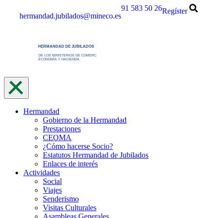
Saltar
91 583 50 26
Regíster
hermandad.jubilados@mineco.es
al
contenido
Hermandad
Gobierno de la Hermandad
Prestaciones
CEOMA
¿Cómo hacerse Socio?
Estatutos Hermandad de Jubilados
Enlaces de interés
Actividades
Social
Viajes
Senderismo
Visitas Culturales
Asambleas Generales