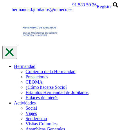
Saltar
91 583 50 26
Regíster
hermandad.jubilados@mineco.es
al
contenido
Hermandad
Gobierno de la Hermandad
Prestaciones
CEOMA
¿Cómo hacerse Socio?
Estatutos Hermandad de Jubilados
Enlaces de interés
Actividades
Social
Viajes
Senderismo
Visitas Culturales
Asambleas Generales