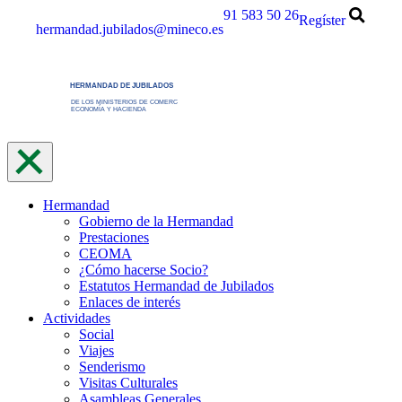
Saltar
91 583 50 26
Regíster
hermandad.jubilados@mineco.es
al
contenido
Hermandad
Gobierno de la Hermandad
Prestaciones
CEOMA
¿Cómo hacerse Socio?
Estatutos Hermandad de Jubilados
Enlaces de interés
Actividades
Social
Viajes
Senderismo
Visitas Culturales
Asambleas Generales