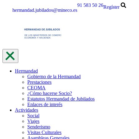
Saltar
91 583 50 26
Regíster
hermandad.jubilados@mineco.es
al
contenido
Hermandad
Gobierno de la Hermandad
Prestaciones
CEOMA
¿Cómo hacerse Socio?
Estatutos Hermandad de Jubilados
Enlaces de interés
Actividades
Social
Viajes
Senderismo
Visitas Culturales
Asambleas Generales