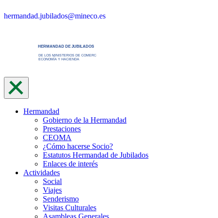
Saltar
hermandad.jubilados@mineco.es
al
contenido
Hermandad
Gobierno de la Hermandad
Prestaciones
CEOMA
¿Cómo hacerse Socio?
Estatutos Hermandad de Jubilados
Enlaces de interés
Actividades
Social
Viajes
Senderismo
Visitas Culturales
Asambleas Generales