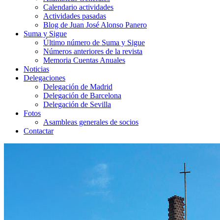
Calendario actividades
Actividades pasadas
Blog de Juan José Alonso Panero
Suma y Sigue
Último número de Suma y Sigue
Números anteriores de la revista
Memoria Cuentas Anuales
Noticias
Delegaciones
Delegación de Madrid
Delegación de Barcelona
Delegación de Sevilla
Fotos
Asambleas generales de socios
Contactar